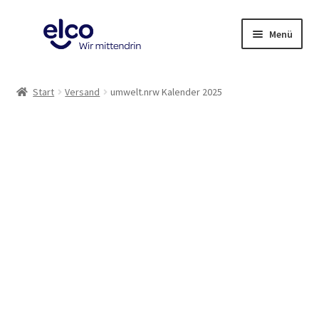
Zur
Zum
Menü
Navigation
Inhalt
springen
springen
Herzlich Willkommen
Start
Versand
umwelt.nrw Kalender 2025
Shop
Warenkorb
Kontakt
Impressum